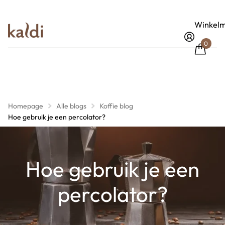
Winkelm
0
Homepage
Alle blogs
Koffie blog
Hoe gebruik je een percolator?
Hoe gebruik je een
percolator?