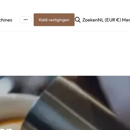
chines
Zoeken
NL (EUR €)
Me
Kaldi vestigingen