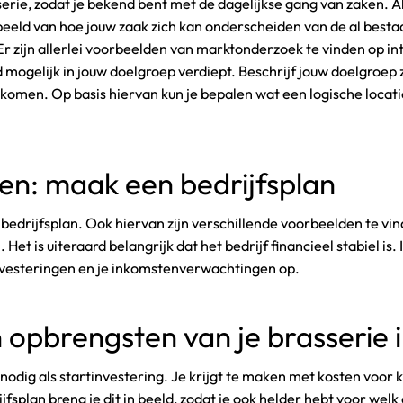
erie, zodat je bekend bent met de dagelijkse gang van zaken. Als
 beeld van hoe jouw zaak zich kan onderscheiden van de al best
 Er zijn allerlei voorbeelden van marktonderzoek te vinden op int
oed mogelijk in jouw doelgroep verdiept. Beschrijf jouw doelgroep 
nkomen. Op basis hiervan kun je bepalen wat een logische locat
ten: maak een bedrijfsplan
edrijfsplan. Ook hiervan zijn verschillende voorbeelden te vinde
t is uiteraard belangrijk dat het bedrijf financieel stabiel is. 
nvesteringen en je inkomstenverwachtingen op.
 opbrengsten van je brasserie 
nodig als startinvestering. Je krijgt te maken met kosten voor 
jfsplan breng je dit in beeld, zodat je ook helder hebt voor welk