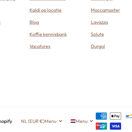
Kaldi op locatie
Moccamaster
e
Blog
Lavazza
Koffie kennisbank
Solute
Vacatures
Durgol
hopify
NL (EUR €)
Menu
Menu