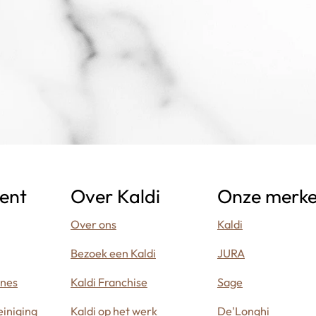
ent
Over Kaldi
Onze merk
Over ons
Kaldi
Bezoek een Kaldi
JURA
ines
Kaldi Franchise
Sage
iniging
Kaldi op het werk
De'Longhi