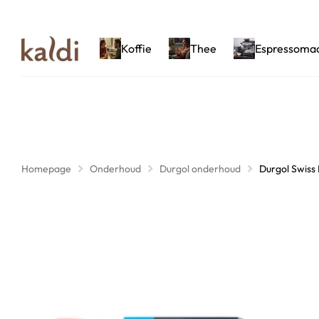
Koffie
Thee
Espressoma
Homepage
Onderhoud
Durgol onderhoud
Durgol Swiss 