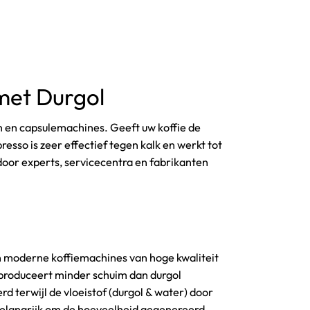
met Durgol
n en capsulemachines. Geeft uw koffie de
sso is zeer effectief tegen kalk en werkt tot
door experts, servicecentra en fabrikanten
in moderne koffiemachines van hoge kwaliteit
 produceert minder schuim dan durgol
d terwijl de vloeistof (durgol & water) door
t belangrijk om de hoeveelheid gegenereerd