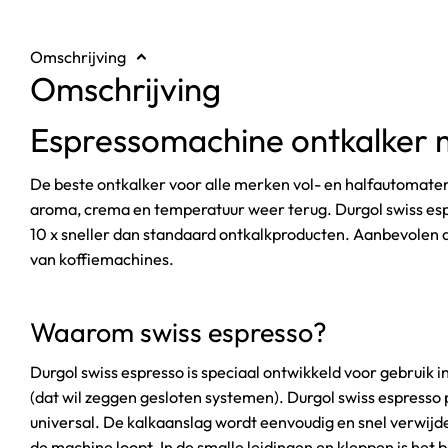
Omschrijving
Omschrijving
Espressomachine ontkalker 
De beste ontkalker voor alle merken vol- en halfautomate
aroma, crema en temperatuur weer terug. Durgol swiss espre
10 x sneller dan standaard ontkalkproducten. Aanbevolen 
van koffiemachines.
Waarom swiss espresso?
Durgol swiss espresso is speciaal ontwikkeld voor gebruik 
(dat wil zeggen gesloten systemen). Durgol swiss espresso
universal. De kalkaanslag wordt eenvoudig en snel verwijder
de machine loopt. In de smalle leidingen en kleppen is he