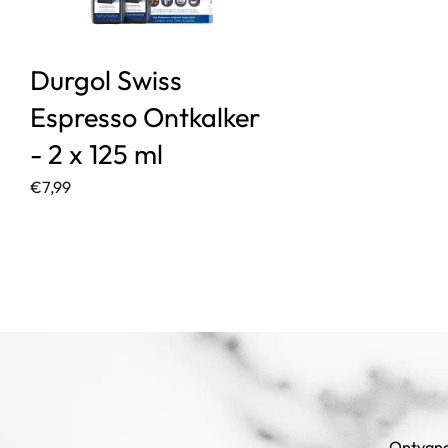
Durgol Swiss
Espresso Ontkalker
- 2 x 125 ml
€7,99
Ontvang 