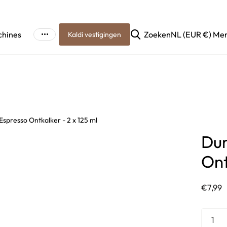
chines
Zoeken
NL (EUR €)
Me
Kaldi vestigingen
Espresso Ontkalker - 2 x 125 ml
Dur
Ont
€7,99