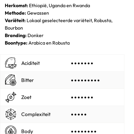
Herkomst:
Ethiopië, Uganda en Rwanda
Methode:
Gewassen
Variëteit:
Lokaal geselecteerde variëteit, Robusta,
Bourbon
Branding:
Donker
Boontype:
Arabica en Robusta
Aciditeit
● ● ● ● ● ● ●
Bitter
● ● ● ● ● ● ● ● ●
Zoet
● ● ● ● ● ● ●
Complexiteit
● ● ● ● ●
Body
● ● ● ● ● ● ● ●